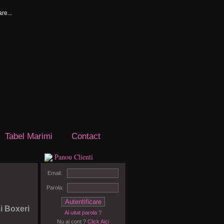
Tabel Marimi
Contact
Panou Clienti
Email:
Parola:
i Boxeri
Ai uitat parola ?
Nu ai cont ?
Click Aici