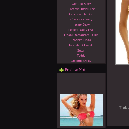
Corsete Sexy
Corsete UnderBust
Costume De Baie
Craciunite Sexy
Halate Sexy
Lenjerie Sexy PVC
Rochii Restaurant - Club
Rochite Plasa
Rochite Si Fustite
Seturi
Teddy
Uniforme Sexy
Produse Noi
Trebu