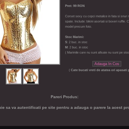
Pret: 99 RON
Corset sexy cu copci metalice in fata si snur re
spate. Include: bikini asortati si boxeri ruffle. 
model precum foto.
Stoc Marimi:
S
: 2 buc. in stoc
M
: 2 buc. in stoc
( Marimile care nu sunt afisate nu sunt pe stoc
(
Cate bucati vreti de atatea ori apasati
Pareri Produs:
ie sa va autentificati pe site pentru a adauga o parere la acest p