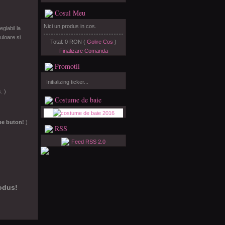
Cosul Meu
Nici un produs in cos.
glabil la
Culoare si
Total: 0 RON (
Golire Cos
)
Finalizare Comanda
Promotii
Initializing ticker...
. )
Costume de baie
 pe buton!
)
RSS
Feed RSS 2.0
rodus!