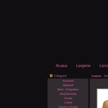
Acasa
Lenjerie
Livr
Categorii
- le
Lenjerie
Accesorii
Babydoll
Bikini - Portjartiere
BodyStocking
Ciorapi
Colanti
Corset cu Fusta