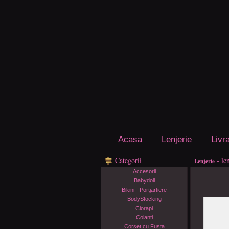
Acasa
Lenjerie
Livr
Categorii
- le
Lenjerie
Accesorii
Babydoll
Bikini - Portjartiere
BodyStocking
Ciorapi
Colanti
Corset cu Fusta