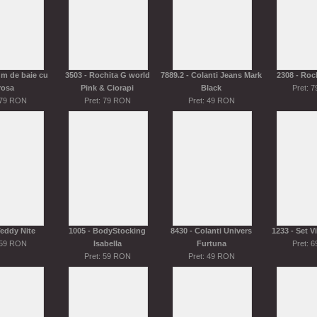
m de baie cu
3503 - Rochita G world
7889.2 - Colanti Jeans Mark
2308 - Roc
rosa
Pink & Ciorapi
Black
Pret: 
 79 RON
Pret: 79 RON
Pret: 49 RON
Teddy Nite
1005 - BodyStocking
8430 - Colanti Univers
1233 - Set 
 59 RON
Isabella
Furtuna
Pret: 
Pret: 59 RON
Pret: 49 RON