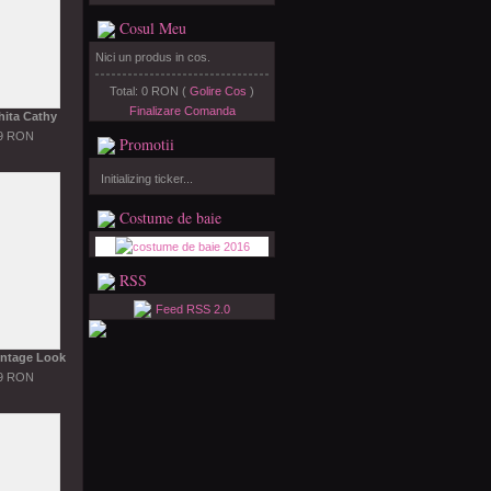
Cosul Meu
Nici un produs in cos.
Total: 0 RON (
Golire Cos
)
Finalizare Comanda
hita Cathy
79 RON
Promotii
Initializing ticker...
Costume de baie
RSS
Feed RSS 2.0
Vintage Look
69 RON