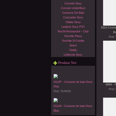
Corsete Sexy
Corsete UnderBust
Costume De Baie
Craciunite Sexy
Halate Sexy
Lenjerie Sexy PVC
0113-Costu
Rochii Restaurant - Club
B
Rochite Plasa
Pret:
Rochite Si Fustite
Seturi
Teddy
Uniforme Sexy
Produse Noi
0114P - Costume de baie Dora
6894 - 
Pink
Pret:
Pret: 79 RON
0114A - Costume de baie Dora
Blue
Pret: 79 RON