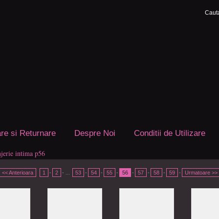
are si Returnare
Despre Noi
Conditii de Utilizare
njerie intima p56
<< Anterioara
1
-
2
- ...
53
-
54
-
55
-
56
-
57
-
58
-
59
-
Urmatoare >>